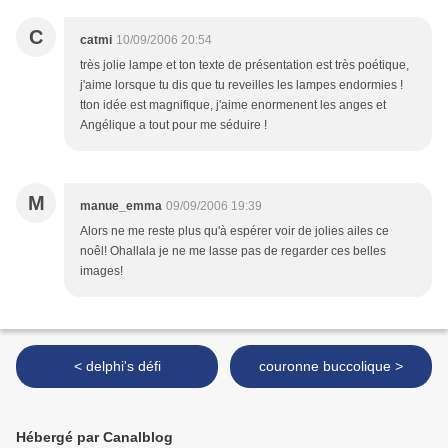
C
catmi
10/09/2006 20:54
très jolie lampe et ton texte de présentation est très poétique,
j'aime lorsque tu dis que tu reveilles les lampes endormies !
tton idée est magnifique, j'aime enormenent les anges et
Angélique a tout pour me séduire !
M
manue_emma
09/09/2006 19:39
Alors ne me reste plus qu'à espérer voir de jolies ailes ce
noêl! Ohallala je ne me lasse pas de regarder ces belles
images!
< delphi's défi
couronne buccolique >
Hébergé par Canalblog