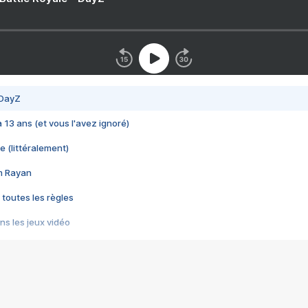
 DayZ
 a 13 ans (et vous l'avez ignoré)
e (littéralement)
im Rayan
 toutes les règles
s les jeux vidéo
us choquant de Rockstar ? - Le scandale BULLY
e plus moche de Steam
du RÊVE tourne au CAUCHEMAR