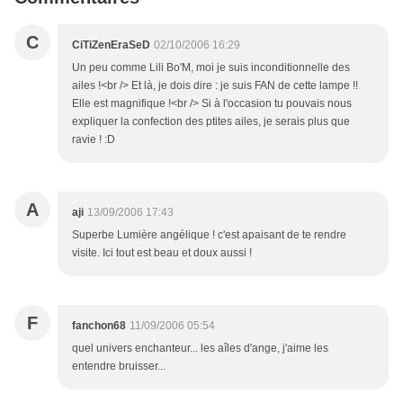
C
CiTiZenEraSeD
02/10/2006 16:29
Un peu comme Lili Bo'M, moi je suis inconditionnelle des
ailes !<br /> Et là, je dois dire : je suis FAN de cette lampe !!
Elle est magnifique !<br /> Si à l'occasion tu pouvais nous
expliquer la confection des ptites ailes, je serais plus que
ravie ! :D
A
aji
13/09/2006 17:43
Superbe Lumière angélique ! c'est apaisant de te rendre
visite. Ici tout est beau et doux aussi !
F
fanchon68
11/09/2006 05:54
quel univers enchanteur... les aîles d'ange, j'aime les
entendre bruisser...